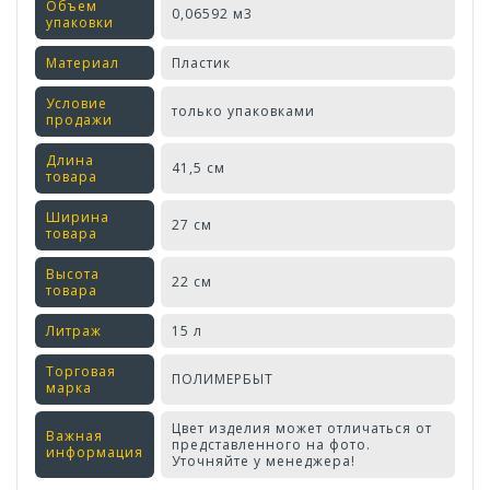
Объем
0,06592 м3
упаковки
Материал
Пластик
Условие
только упаковками
продажи
Длина
41,5 см
товара
Ширина
27 см
товара
Высота
22 см
товара
Литраж
15 л
Торговая
ПОЛИМЕРБЫТ
марка
Цвет изделия может отличаться от
Важная
представленного на фото.
информация
Уточняйте у менеджера!