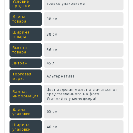
Условие
только упаковками
продажи
Длина
38 см
товара
Ширина
38 см
товара
Высота
56 см
товара
Литраж
45 л
Торговая
Альтернатива
марка
Цвет изделия может отличаться от
Важная
представленного на фото.
информация
Уточняйте у менеджера!
Длина
65 см
упаковки
Ширина
40 см
упаковки