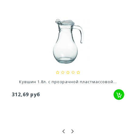
Кашпо Грация прайм (1,3л) Цв. Антрацит...
529,52 руб
овой...
Кувшин с красной крышкой 1000мл 
220,72 руб