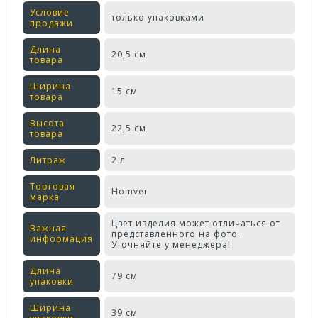
Условие
только упаковками
продажи
Длина
20,5 см
товара
Ширина
15 см
товара
Высота
22,5 см
товара
Литраж
2 л
Торговая
Homver
марка
Цвет изделия может отличаться от
Важная
представленного на фото.
информация
Уточняйте у менеджера!
Длина
79 см
упаковки
Ширина
39 см