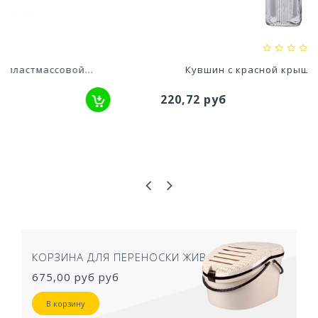
697,90 руб
Кувшин с красной крышкой 1000мл FRIGO
220,72 руб
 ДЛЯ ПЕРЕНОСКИ ЖИВОТНЫХ
ТУАЛЕТ ДЛЯ 
50,5Х39Х41 
уб
руб
957,40 руб
В корзину