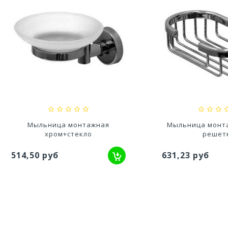
Кресло Ривьера
Стол Анталия 140х80 с
28,20 руб
7 820,91 руб
Мыльница монтажная
Мыльница монтажная х
хром+стекло
решетка
,50 руб
631,23 руб