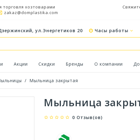
я торговля хозтоварами
Свяжит
zakaz@domplastika.com
Дзержинский, ул.Энергетиков 20
Часы работы
ки
Акции
Скидки
Бренды
О компании
До
ыльницы
/
Мыльница закрытая
Мыльница закры
0 Отзыв(ов)