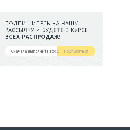
ПОДПИШИТЕСЬ НА НАШУ
ЛОТОК ALTA ДЛЯ КОШЕК МАЛ
РАССЫЛКУ И БУДЕТЕ В КУРСЕ
БОРТАМИ И СЕТКОЙ НА ВЫС
ВСЕХ РАСПРОДАЖ!
НОЖКАХ)
Подписаться
441,50 руб
В корзину