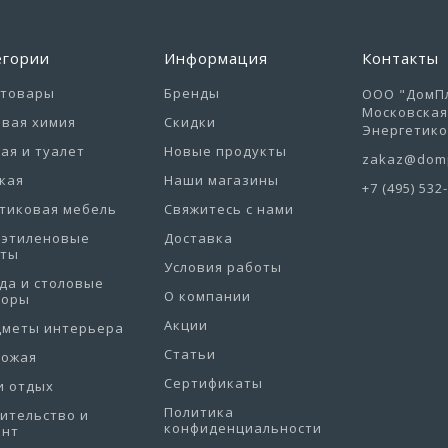
егории
Информация
Контакты
отовары
Бренды
ООО "ДомПл
Московская 
вая химия
Скидки
Энергетиков
ая и туалет
Новые продукты
zakaz@domp
кая
Наши магазины
+7 (495) 532
тиковая мебель
Свяжитесь с нами
иэтиленовые
Доставка
еты
Условия работы
да и столовые
О компании
боры
Акции
дметы интерьера
Статьи
хожая
Сертификаты
и отдых
Политика
ительство и
конфиденциальности
онт