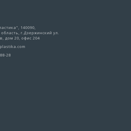
астика", 140090,
область, г.Дзержинский ул.
, дом 20, офис 204
lastika.com
-88-28