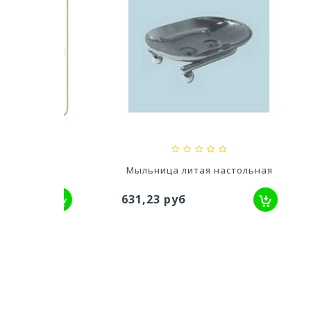
0х820мм
Кресло Tropic ротанг
1 069,29 руб
1 1
енная
Мыльница литая настольная
631,23 руб
514