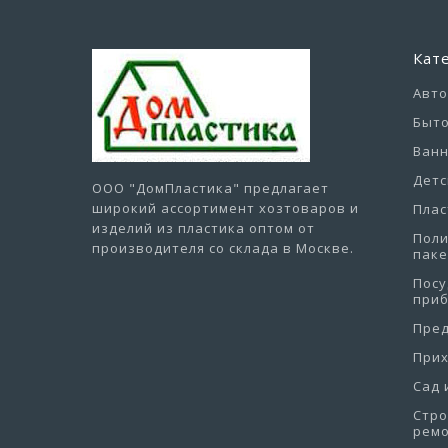
Кат
Авт
Быто
Ванн
Детс
ООО "ДомПластика"
предлагает
широкий ассортимент хозтоваров и
Плас
изделий из пластика оптом от
Пол
производителя со склада в Москве.
пак
Посу
при
Пре
При
Сад 
Стро
рем