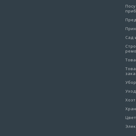
Посу
при
Пре
При
Сад 
Стро
рем
Това
Това
зака
Убо
Уход
Хоз
Хра
Цве
Эле