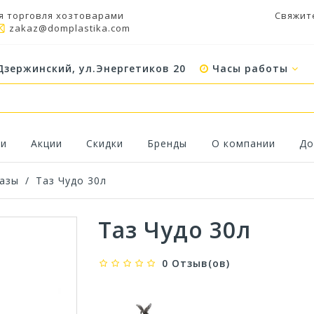
я торговля хозтоварами
Свяжит
zakaz@domplastika.com
Дзержинский, ул.Энергетиков 20
Часы работы
ки
Акции
Скидки
Бренды
О компании
До
азы
/
Таз Чудо 30л
Таз Чудо 30л
0 Отзыв(ов)