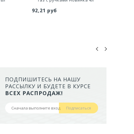
92,21 руб
1 035
ПОДПИШИТЕСЬ НА НАШУ
ЛОТОК ALTA ДЛЯ КОШЕК МАЛ
РАССЫЛКУ И БУДЕТЕ В КУРСЕ
БОРТАМИ И СЕТКОЙ НА ВЫС
ВСЕХ РАСПРОДАЖ!
НОЖКАХ)
Подписаться
441,50 руб