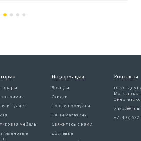
егории
Информация
Контакты
отовары
Бренды
ООО "ДомПл
Московская 
вая химия
Скидки
Энергетиков
ая и туалет
Новые продукты
zakaz@domp
кая
Наши магазины
+7 (495) 532
тиковая мебель
Свяжитесь с нами
иэтиленовые
Доставка
еты