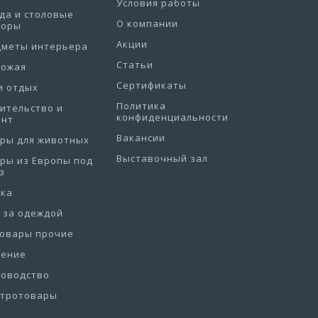
Условия работы
да и столовые
О компании
боры
Акции
дметы интерьера
Статьи
хожая
Сертификаты
и отдых
Политика
ительство и
конфиденциальности
онт
Вакансии
ры для животных
Выставочный зал
ры из Европы под
з
рка
 за одеждой
товары прочие
нение
товодство
ктротовары