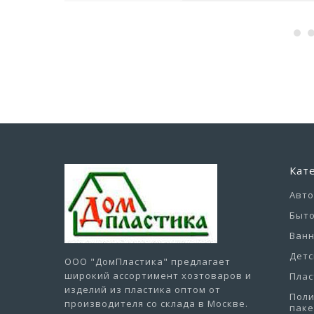
Кат
Авт
Быто
Ванн
Детс
ООО "ДомПластика"
предлагает
широкий ассортимент хозтоваров и
Плас
изделий из пластика оптом от
Пол
производителя со склада в Москве.
пак