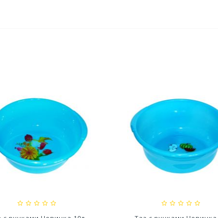
по Модерн Максимум 15Л
Кашпо Геометрия (0,8л.) 
(h 610) Цв....
Лаванда (Арт....
57,07 руб
119,28 руб
з с ручками Новинка 10л
Таз с ручками Новинка