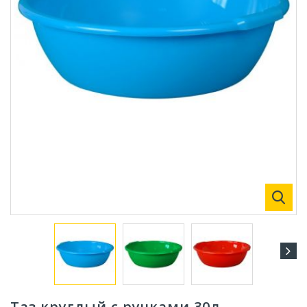
Таз круглый с ручками 30л