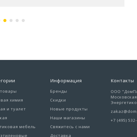
егории
Информация
Контакты
отовары
Бренды
ООО "ДомПл
Московская 
вая химия
Скидки
Энергетиков
ая и туалет
Новые продукты
zakaz@domp
кая
Наши магазины
+7 (495) 532
тиковая мебель
Свяжитесь с нами
иэтиленовые
Доставка