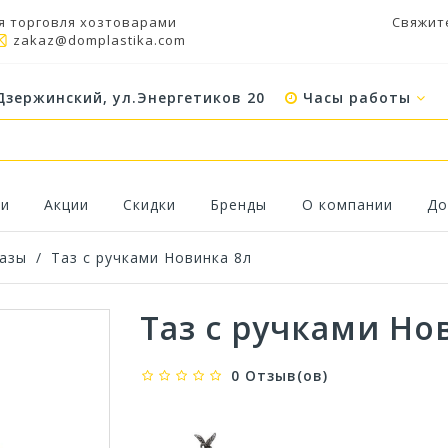
я торговля хозтоварами
Свяжит
zakaz@domplastika.com
Дзержинский, ул.Энергетиков 20
Часы работы
ки
Акции
Скидки
Бренды
О компании
До
азы
/
Таз с ручками Новинка 8л
Таз с ручками Но
0 Отзыв(ов)