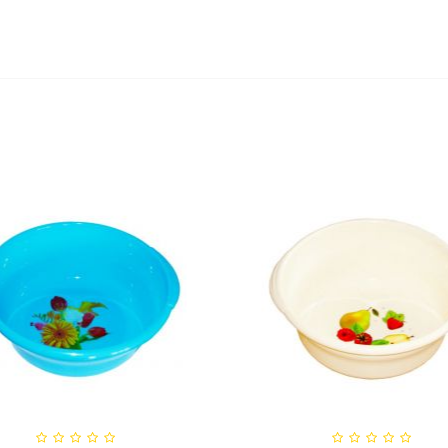
по Модерн Максимум 15Л
Кашпо Геометрия (0,8л.) 
(h 610) Цв....
Лаванда (Арт....
57,07 руб
119,28 руб