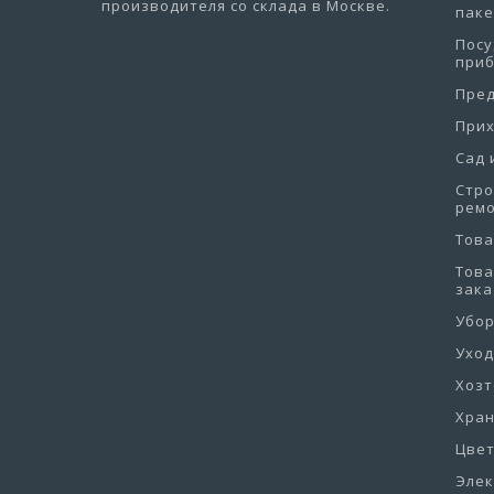
производителя со склада в Москве.
пак
Посу
при
Пре
При
Сад 
Стро
рем
Това
Това
зака
Убо
Уход
Хоз
Хра
Цве
Эле