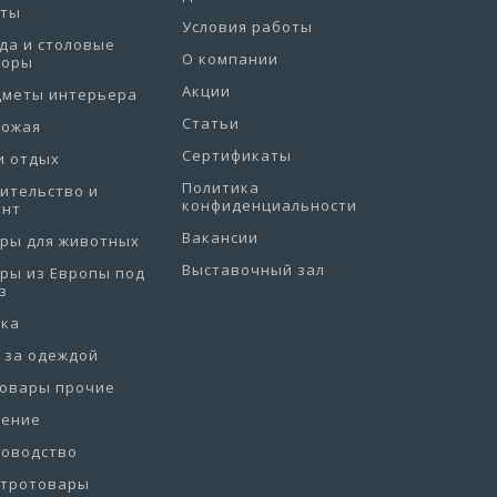
еты
Условия работы
да и столовые
О компании
боры
Акции
дметы интерьера
Статьи
хожая
Сертификаты
и отдых
Политика
ительство и
конфиденциальности
онт
Вакансии
ры для животных
Выставочный зал
ры из Европы под
з
рка
 за одеждой
товары прочие
нение
товодство
ктротовары