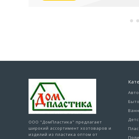
Кат
Авт
Быто
Ванн
Детс
ООО "ДомПластика"
предлагает
широкий ассортимент хозтоваров и
Плас
изделий из пластика оптом от
Пол