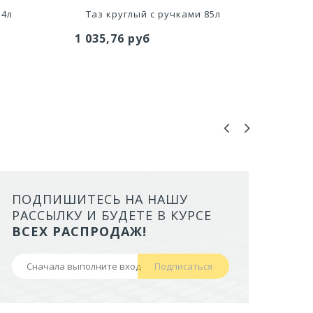
 4л
Таз круглый с ручками 85л
Таз
1 035,76 руб
599,
ПОДПИШИТЕСЬ НА НАШУ
ЛОТОК ALTA ДЛЯ КОШЕК МАЛ
РАССЫЛКУ И БУДЕТЕ В КУРСЕ
БОРТАМИ И СЕТКОЙ НА ВЫС
ВСЕХ РАСПРОДАЖ!
НОЖКАХ)
Подписаться
441,50 руб