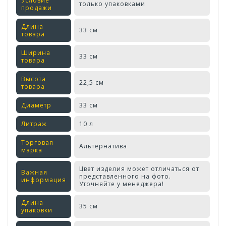
Условие
только упаковками
продажи
Длина
33 см
товара
Ширина
33 см
товара
Высота
22,5 см
товара
Диаметр
33 см
Литраж
10 л
Торговая
Альтернатива
марка
Цвет изделия может отличаться от
Важная
представленного на фото.
информация
Уточняйте у менеджера!
Длина
35 см
упаковки