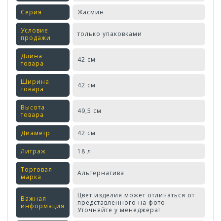
Серия
Жасмин
Условие
только упаковками
продажи
Длина
42 см
товара
Ширина
42 см
товара
Высота
49,5 см
товара
Диаметр
42 см
Литраж
18 л
Торговая
Альтернатива
марка
Цвет изделия может отличаться от
Важная
представленного на фото.
информация
Уточняйте у менеджера!