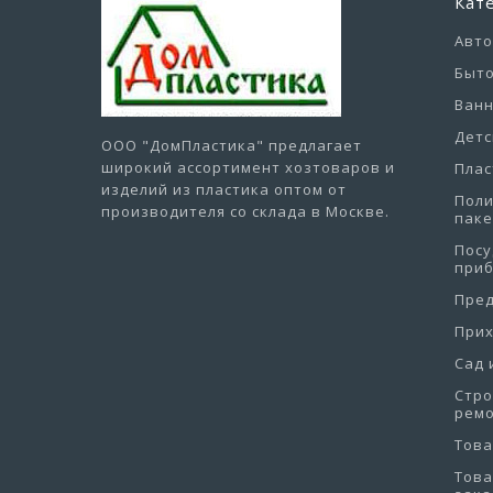
Кат
Авт
Быто
Ванн
Детс
ООО "ДомПластика"
предлагает
широкий ассортимент хозтоваров и
Плас
изделий из пластика оптом от
Пол
производителя со склада в Москве.
пак
Посу
при
Пре
При
Сад 
Стро
рем
Това
Това