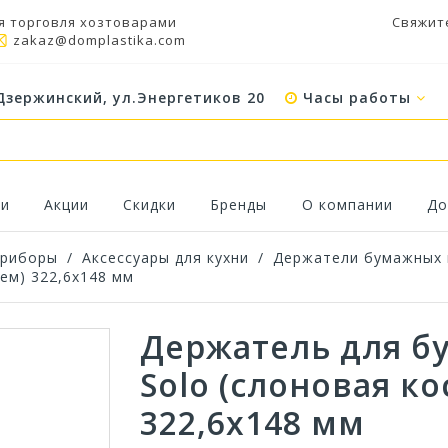
я торговля хозтоварами
Свяжит
zakaz@domplastika.com
Дзержинский, ул.Энергетиков 20
Часы работы
ки
Акции
Скидки
Бренды
О компании
До
приборы
/
Аксессуары для кухни
/
Держатели бумажных 
цем) 322,6х148 мм
Держатель для б
Solo (слоновая ко
322,6х148 мм