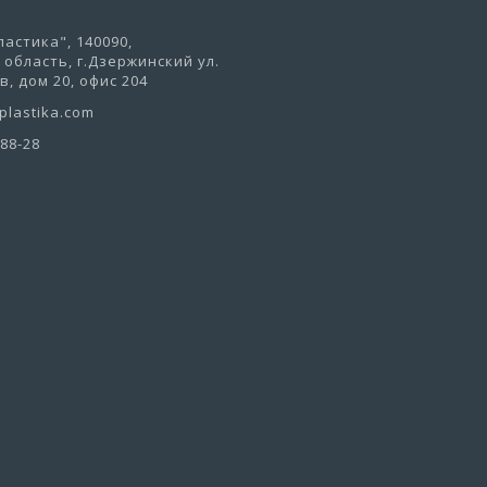
астика", 140090,
область, г.Дзержинский ул.
, дом 20, офис 204
lastika.com
-88-28