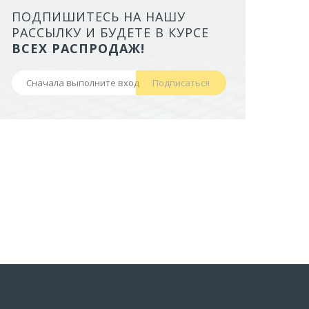
ПОДПИШИТЕСЬ НА НАШУ
ЛОТОК ALTA ДЛЯ КОШЕК МАЛ
РАССЫЛКУ И БУДЕТЕ В КУРСЕ
БОРТАМИ И СЕТКОЙ НА ВЫС
ВСЕХ РАСПРОДАЖ!
НОЖКАХ)
Подписаться
441,50 руб
В корзину