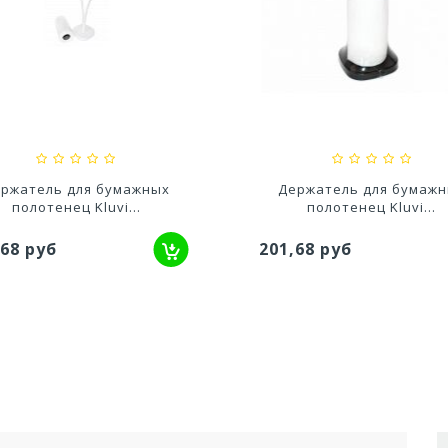
едство для септического
Средство для выгребных
резервуара и для...
800мл
,20 руб
527,80 руб
ржатель для бумажных
Держатель для бумаж
полотенец Kluvi...
полотенец Kluvi...
,68 руб
201,68 руб