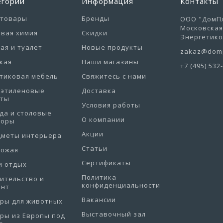
егории
Информация
Контакты
отовары
Бренды
ООО "ДомПл
Московская 
вая химия
Скидки
Энергетиков
ая и туалет
Новые продукты
zakaz@domp
кая
Наши магазины
+7 (495) 532
тиковая мебель
Свяжитесь с нами
иэтиленовые
Доставка
еты
Условия работы
да и столовые
О компании
боры
Акции
дметы интерьера
Статьи
хожая
Сертификаты
и отдых
Политика
ительство и
конфиденциальности
онт
Вакансии
ры для животных
Выставочный зал
ры из Европы под