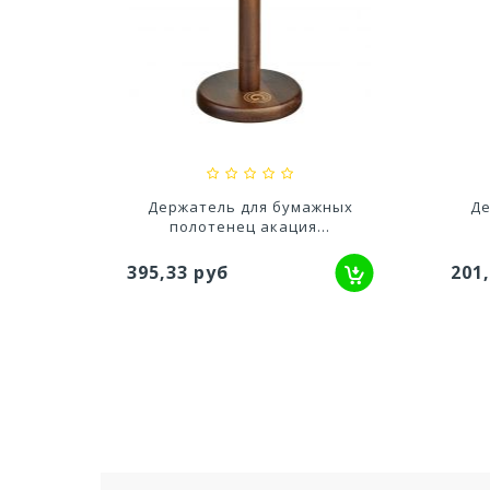
тво Для
Ускоритель компоста 60гр
Ср
..
79,80 руб
627
енец
Держатель для бумажных
Де
полотенец акация...
395,33 руб
201