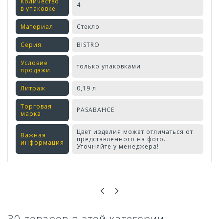
Количество
4
в упаковке
Материал
Стекло
Серия
BISTRO
Условие
только упаковками
продажи
Литраж
0,19 л
Торговая
PASABAHCE
марка
Цвет изделия может отличаться от
Важная
представленного на фото.
информация
Уточняйте у менеджера!
Оставьте отзыв первым!
30 товаров в этой категории