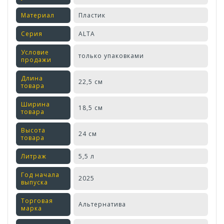
Материал
Пластик
Серия
ALTA
Условие
только упаковками
продажи
Длина
22,5 см
товара
Ширина
18,5 см
товара
Высота
24 см
товара
Литраж
5,5 л
Год начала
2025
выпуска
Торговая
Альтернатива
марка