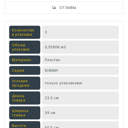
ОТЗЫВЫ
Количество
3
в упаковке
Объем
0,05808 м3
упаковки
Материал
Пластик
Серия
ЮММИ
Условие
только упаковками
продажи
Длина
23,5 см
товара
Ширина
39 см
товара
Высота
50,5 см