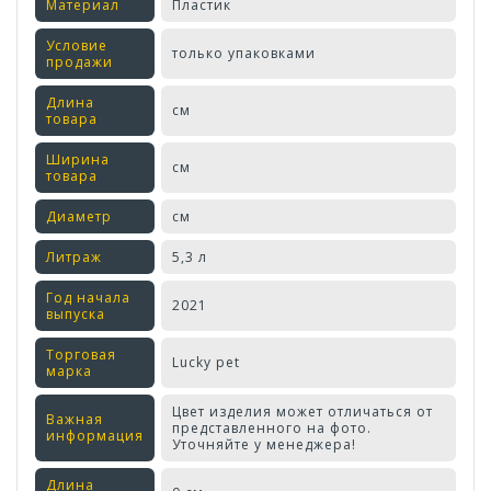
Материал
Пластик
Условие
только упаковками
продажи
Длина
см
товара
Ширина
см
товара
Диаметр
см
Литраж
5,3 л
Год начала
2021
выпуска
Торговая
Lucky pet
марка
Цвет изделия может отличаться от
Важная
представленного на фото.
информация
Уточняйте у менеджера!
Длина