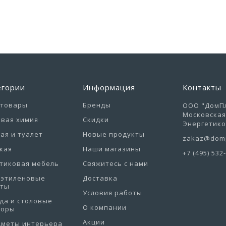
егории
Информация
Контакты
отовары
Бренды
ООО "ДомПл
Московская 
вая химия
Скидки
Энергетиков
ая и туалет
Новые продукты
zakaz@domp
кая
Наши магазины
+7 (495) 532
тиковая мебель
Свяжитесь с нами
иэтиленовые
Доставка
еты
Условия работы
да и столовые
О компании
боры
Акции
дметы интерьера