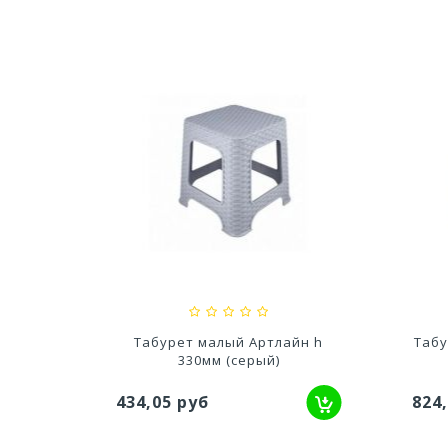
тво Для
Ускоритель компоста 60гр
Ср
..
79,80 руб
627
йн h
Табурет малый Артлайн h
Табу
330мм (серый)
434,05 руб
824