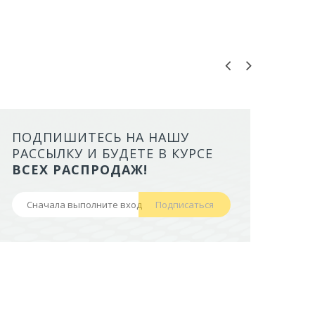
ПОДПИШИТЕСЬ НА НАШУ
ЛОТОК ALTA ДЛЯ КОШЕК МАЛ
РАССЫЛКУ И БУДЕТЕ В КУРСЕ
БОРТАМИ И СЕТКОЙ НА ВЫС
ВСЕХ РАСПРОДАЖ!
НОЖКАХ)
Подписаться
441,50 руб
В корзину