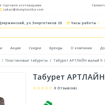
я торговля хозтоварами
Свяжит
zakaz@domplastika.com
Дзержинский, ул.Энергетиков 20
Часы работы
ки
Акции
Скидки
Бренды
О компании
До
/
Пластиковые табуреты
/
Табурет АРТЛАЙН малый h 
Табурет АРТЛАЙН
0 Отзыв(ов)