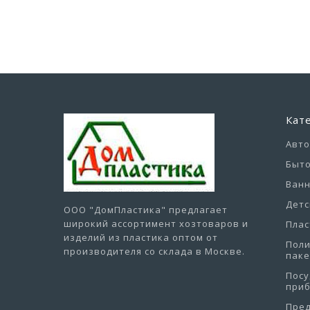
Кат
Авт
Быто
Ванн
Детс
ООО "ДомПластика"
предлагает
широкий ассортимент хозтоваров и
Плас
изделий из пластика оптом от
Пол
производителя со склада в Москве.
пак
Посу
при
Пре