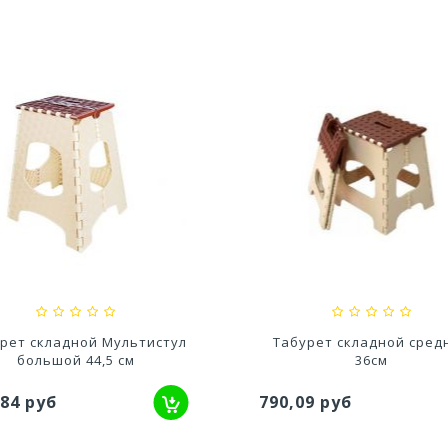
едство для септического
Средство для выгребных
резервуара и для...
800мл
,20 руб
527,80 руб
рет складной Мультистул
Табурет складной сред
большой 44,5 см
36см
,84 руб
790,09 руб