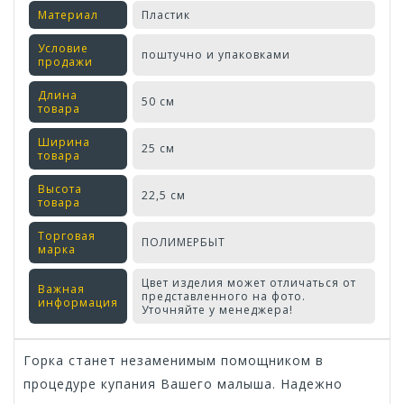
Материал
Пластик
Условие
поштучно и упаковками
продажи
Длина
50 см
товара
Ширина
25 см
товара
Высота
22,5 см
товара
Торговая
ПОЛИМЕРБЫТ
марка
Цвет изделия может отличаться от
Важная
представленного на фото.
информация
Уточняйте у менеджера!
Горка станет незаменимым помощником в
процедуре купания Вашего малыша. Надежно