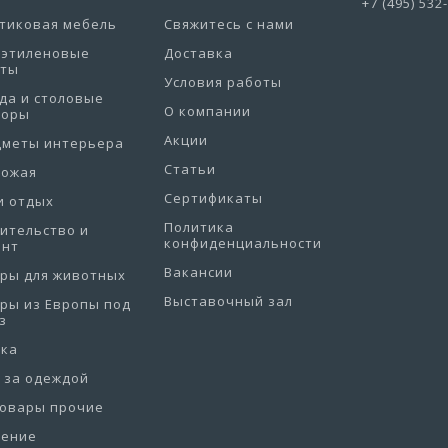
+7 (495) 532
тиковая мебель
Свяжитесь с нами
иэтиленовые
Доставка
еты
Условия работы
да и столовые
О компании
боры
Акции
дметы интерьера
Статьи
хожая
Сертификаты
и отдых
Политика
ительство и
конфиденциальности
онт
Вакансии
ры для животных
Выставочный зал
ры из Европы под
з
рка
 за одеждой
товары прочие
нение