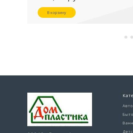
В корзину
Кат
Авт
Быто
Ванн
Детс