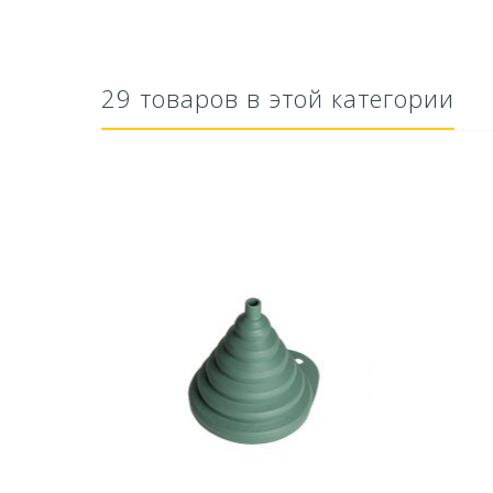
29 товаров в этой категории
тво Для
Ускоритель компоста 60гр
Ср
..
79,80 руб
627