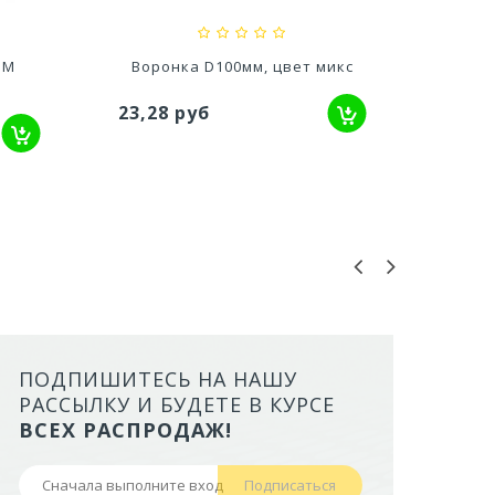
OM
Воронка D100мм, цвет микс
Воро
23,28 руб
45,4
ПОДПИШИТЕСЬ НА НАШУ
ЛОТОК ALTA ДЛЯ КОШЕК МАЛ
РАССЫЛКУ И БУДЕТЕ В КУРСЕ
БОРТАМИ И СЕТКОЙ НА ВЫС
ВСЕХ РАСПРОДАЖ!
НОЖКАХ)
Подписаться