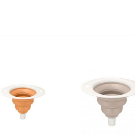
едство для септического
Средство для выгребных
резервуара и для...
800мл
,20 руб
527,80 руб