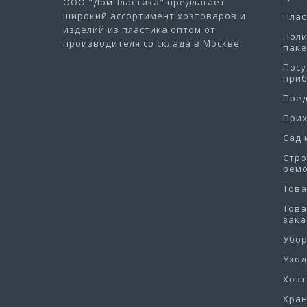
ООО "ДомПластика"
предлагает
широкий ассортимент хозтоваров и
Плас
изделий из пластика оптом от
Пол
производителя со склада в Москве.
пак
Посу
при
Пре
При
Сад 
Стро
рем
Това
Това
зака
Убо
Уход
Хоз
Хра