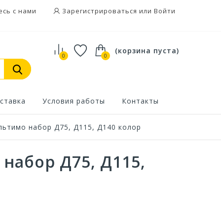
есь с нами
Зарегистрироваться или Войти
(корзина пуста)
0
0
ставка
Условия работы
Контакты
ьтимо набор Д75, Д115, Д140 колор
набор Д75, Д115,