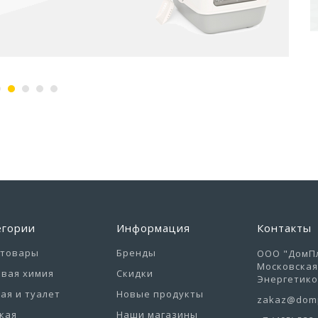
егории
Информация
Контакты
отовары
Бренды
ООО "ДомПл
Московская 
вая химия
Скидки
Энергетиков
ая и туалет
Новые продукты
zakaz@domp
кая
Наши магазины