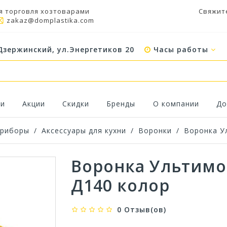
я торговля хозтоварами
Свяжит
zakaz@domplastika.com
Дзержинский, ул.Энергетиков 20
Часы работы
ки
Акции
Скидки
Бренды
О компании
До
приборы
/
Аксессуары для кухни
/
Воронки
/
Воронка Ул
Воронка Ультимо 
Д140 колор
0 Отзыв(ов)