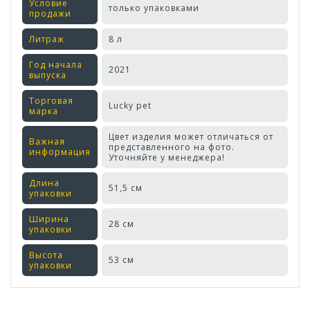
Условие
только упаковками
продажи
Литраж
8 л
Год начала
2021
выпуска
Торговая
Lucky pet
марка
Цвет изделия может отличаться от
Важная
представленного на фото.
информация
Уточняйте у менеджера!
Длина
51,5 см
упаковки
Ширина
28 см
упаковки
Высота
53 см
упаковки
Оставьте отзыв первым!