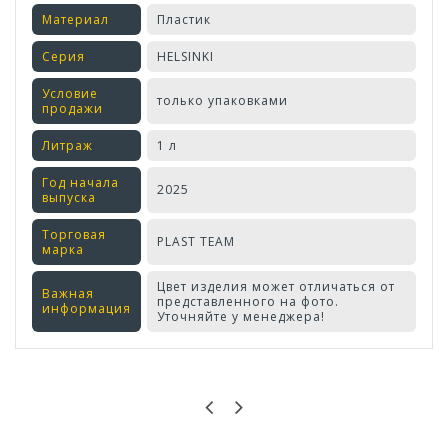
Материал
Пластик
Серия
HELSINKI
Условие
только упаковками
продажи
Литраж
1 л
Год начала
2025
выпуска
Торговая
PLAST TEAM
марка
Цвет изделия может отличаться от
Важная
представленного на фото.
информация
Уточняйте у менеджера!
Оставьте отзыв первым!