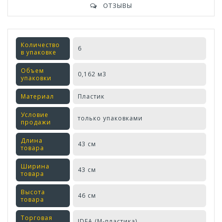
ОТЗЫВЫ
Количество
6
в упаковке
Объем
0,162 м3
упаковки
Материал
Пластик
Условие
только упаковками
продажи
Длина
43 см
товара
Ширина
43 см
товара
Высота
46 см
товара
Торговая
IDEA (М-пластика)