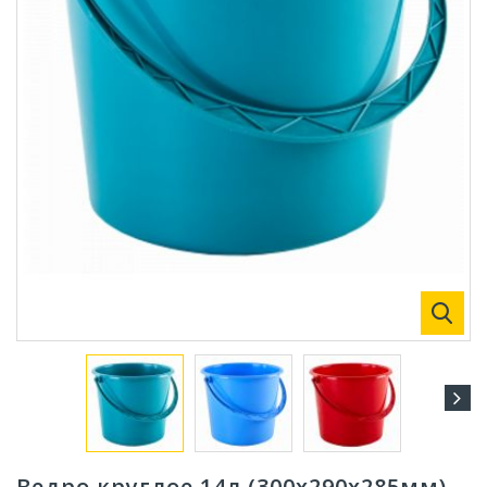
Ведро круглое 14л (300х290х285мм)