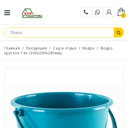
0
Главная
/
Продукция
/
Сад и отдых
/
Ведра
/
Ведро
круглое 14л (300х290х285мм)