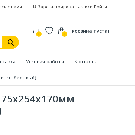
есь с нами
Зарегистрироваться или Войти
(корзина пуста)
0
0
ставка
Условия работы
Контакты
ветло-бежевый)
275х254х170мм
)