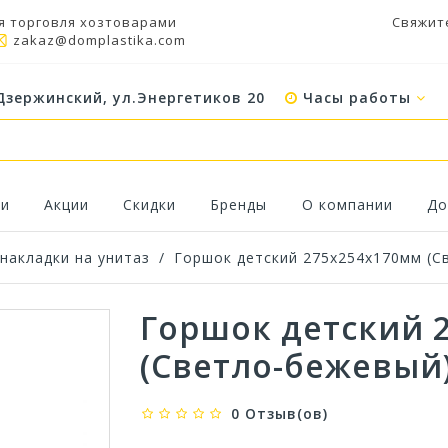
я торговля хозтоварами
Свяжит
zakaz@domplastika.com
Дзержинский, ул.Энергетиков 20
Часы работы
ки
Акции
Скидки
Бренды
О компании
До
накладки на унитаз
/
Горшок детский 275х254х170мм (С
Горшок детский 
(Светло-бежевый
0 Отзыв(ов)