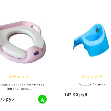
едство для септического
Средство для выгребных
резервуара и для...
800мл
,20 руб
527,80 руб
ладка детская на унитаз
Горшок Гномик
мягкая Boss...
142,90 руб
,75 руб