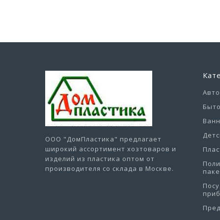
Кат
Авт
Быто
Ванн
Детс
ООО "ДомПластика"
предлагает
широкий ассортимент хозтоваров и
Плас
изделий из пластика оптом от
Пол
производителя со склада в Москве.
пак
Посу
при
Пре