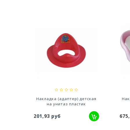
тво Для
Ускоритель компоста 60гр
Ср
..
79,80 руб
627
нитаз
Накладка (адаптер) детская
Нак
на унитаз пластик
201,93 руб
675