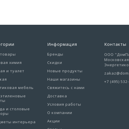
егории
Информация
Контакты
отовары
Бренды
ООО "ДомПл
Московская 
вая химия
Скидки
Энергетиков
ая и туалет
Новые продукты
zakaz@domp
кая
Наши магазины
+7 (495) 532
тиковая мебель
Свяжитесь с нами
иэтиленовые
Доставка
еты
Условия работы
да и столовые
О компании
боры
Акции
дметы интерьера