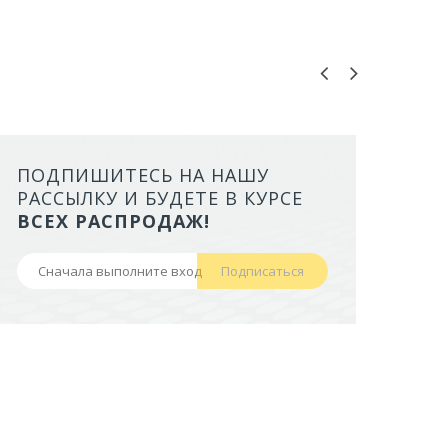
ПОДПИШИТЕСЬ НА НАШУ
ЛОТОК ALTA ДЛЯ КОШЕК МАЛ
РАССЫЛКУ И БУДЕТЕ В КУРСЕ
БОРТАМИ И СЕТКОЙ НА ВЫС
ВСЕХ РАСПРОДАЖ!
НОЖКАХ)
Подписаться
441,50 руб
В корзину