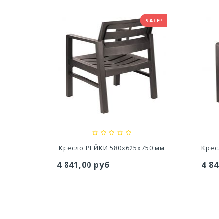
SALE!
тво Для
Ускоритель компоста 60гр
Ср
..
79,80 руб
627
х830мм
Кресло РЕЙКИ 580x625x750 мм
Крес
4 841,00 руб
4 84