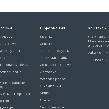
егории
Информация
Контакты
отовары
Бренды
ООО "ДомПл
Московская 
вая химия
Скидки
Энергетиков
ая и туалет
Новые продукты
zakaz@domp
кая
Наши магазины
+7 (495) 532
тиковая мебель
Свяжитесь с нами
иэтиленовые
Доставка
еты
Условия работы
да и столовые
О компании
боры
Акции
дметы интерьера
Статьи
хожая
Сертификаты
и отдых