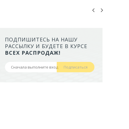
ПОДПИШИТЕСЬ НА НАШУ
ЛОТОК ALTA ДЛЯ КОШЕК МАЛ
РАССЫЛКУ И БУДЕТЕ В КУРСЕ
БОРТАМИ И СЕТКОЙ НА ВЫС
ВСЕХ РАСПРОДАЖ!
НОЖКАХ)
Подписаться
441,50 руб
В корзину