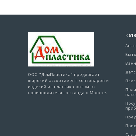
Кат
Авт
Быто
Ванн
Детс
ООО "ДомПластика"
предлагает
широкий ассортимент хозтоваров и
Плас
изделий из пластика оптом от
Пол
производителя со склада в Москве.
пак
Посу
при
Пре
При
Сад 