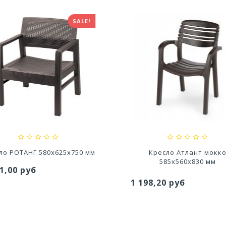
SALE!
едство для септического
Средство для выгребных
резервуара и для...
800мл
,20 руб
527,80 руб
ло РОТАНГ 580x625x750 мм
Кресло Атлант мокк
585х560х830 мм
1,00 руб
1 198,20 руб