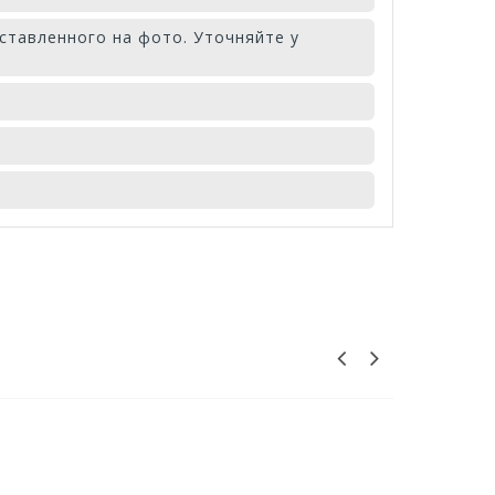
ставленного на фото. Уточняйте у
ИЯ РОТАНГА
вписывается в любой интерьер. Кресло
я. Легко моется, не боится влаги.
2025-10-04