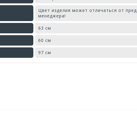
Цвет изделия может отличаться от пред
менеджера!
63 см
60 см
97 см
СЕРГЕЙ
ЛО
КРАСИВАЯ ИМИТАЦ
. Пластик качественный,
Коричневый цвет теплый, 
я дачи.
удобное, спинка комфортна
2026-03-21
Оставьте свой отзыв!