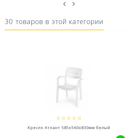
30 товаров в этой категории
Кашпо Модерн Медиум 15Л (h 360) Цв. Серый...
1 745,54 руб
Кресло Атлант 585х560х830мм белый