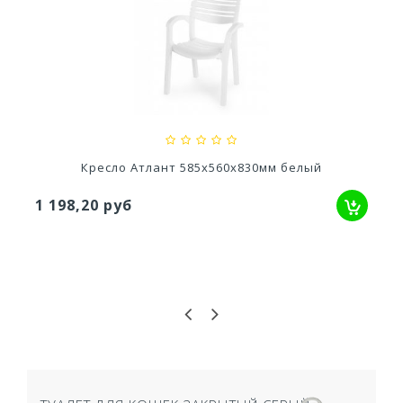
Кашпо Модерн Медиум 15Л (h 360) Цв. Серый...
1 745,54 руб
Кресло Атлант 585х560х830мм белый
1 198,20 руб