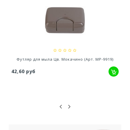
820мм
Стол Rodos
3 557,57 руб
р для мыла Цв. Мокачино (Арт. МР-9919)
Н
руб
66,68 р