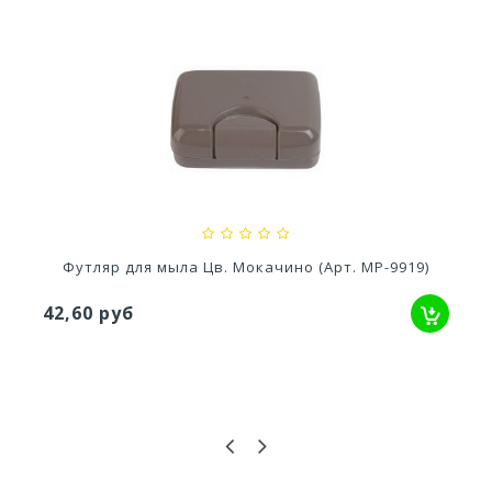
Ускоритель компоста 60гр
79,80 руб
Набор дорожный (мыльница+футляр)
66,68 руб