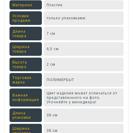
Материал
Пластик
Условие
только упаковками
продажи
Длина
7 см
товара
Ширина
6,5 см
товара
Высота
2 см
товара
Торговая
ПОЛИМЕРБЫТ
марка
Цвет изделия может отличаться от
Важная
представленного на фото.
информация
Уточняйте у менеджера!
Длина
38 см
упаковки
Ширина
38 см
упаковки