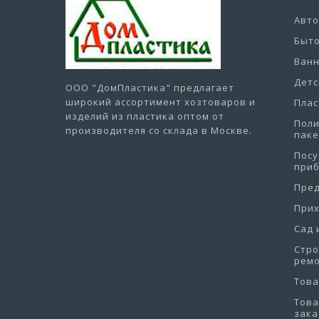
Авт
Быто
Ванн
Детс
ООО "ДомПластика"
предлагает
широкий ассортимент хозтоваров и
Плас
изделий из пластика оптом от
Пол
производителя со склада в Москве.
пак
Посу
при
Пре
При
Сад 
Стро
рем
Това
Това
зака