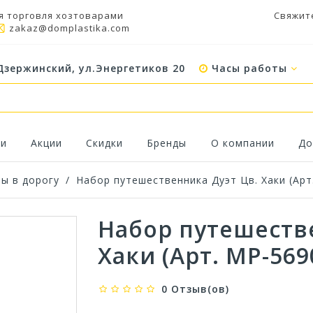
я торговля хозтоварами
Свяжит
zakaz@domplastika.com
Дзержинский, ул.Энергетиков 20
Часы работы
ки
Акции
Скидки
Бренды
О компании
До
ы в дорогу
/
Набор путешественника Дуэт Цв. Хаки (Арт
Набор путешеств
Хаки (Арт. МР-569
0 Отзыв(ов)