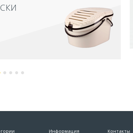
ДЛЯ КОШЕК ЗАКРЫТЫЙ
,5Х39Х41 СМ
уб
егории
Информация
Контакты