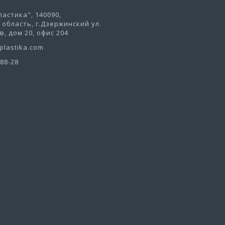
астика", 140090,
область, г.Дзержинский ул.
, дом 20, офис 204
lastika.com
-88-28