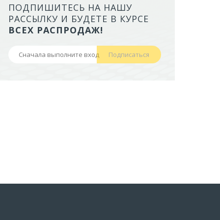
ПОДПИШИТЕСЬ НА НАШУ
ЛОТОК ALTA ДЛ
РАССЫЛКУ И БУДЕТЕ В КУРСЕ
БОРТАМИ И СЕТ
ВСЕХ РАСПРОДАЖ!
НОЖКАХ)
Подписаться
441,50 руб
В корзину