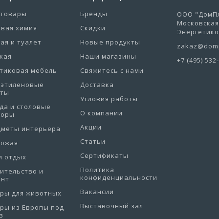
отовары
Бренды
ООО "ДомПл
Московская 
вая химия
Скидки
Энергетиков
ая и туалет
Новые продукты
zakaz@domp
кая
Наши магазины
+7 (495) 532
тиковая мебель
Свяжитесь с нами
иэтиленовые
Доставка
еты
Условия работы
да и столовые
О компании
боры
Акции
дметы интерьера
Статьи
хожая
Сертификаты
и отдых
Политика
ительство и
конфиденциальности
онт
Вакансии
ры для животных
Выставочный зал
ры из Европы под
з