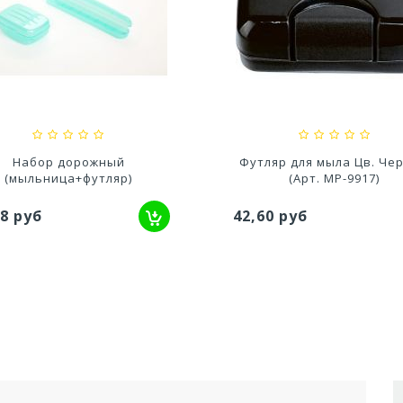
Кресло Palermo
Комплект садовой меб
570x630x780мм
Holiday L (2кресла...
17 785,37 руб
29,33 руб
ляр для мыла Цв. Черный
Футляр для мыла Цв.
(Арт. МР-9917)
Прозрачный (Арт. МР-99
60 руб
42,60 руб