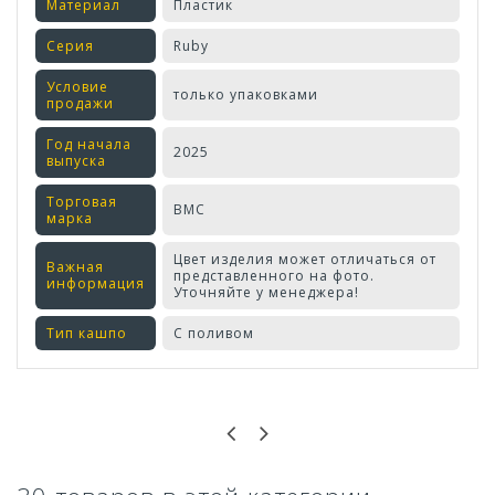
Материал
Пластик
Серия
Ruby
Условие
только упаковками
продажи
Год начала
2025
выпуска
Торговая
ВМС
марка
Цвет изделия может отличаться от
Важная
представленного на фото.
информация
Уточняйте у менеджера!
Тип кашпо
С поливом
Оставьте отзыв первым!