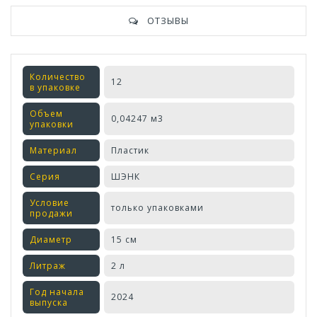
ОТЗЫВЫ
Количество
12
в упаковке
Объем
0,04247 м3
упаковки
Материал
Пластик
Серия
ШЭНК
Условие
только упаковками
продажи
Диаметр
15 см
Литраж
2 л
Год начала
2024
выпуска