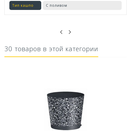
Тип кашпо
С поливом
Оставьте отзыв первым!
30 товаров в этой категории
Кашпо Блюз (1,5л.) Цв. Пунш (Арт. КШ-8632)
110,76 руб