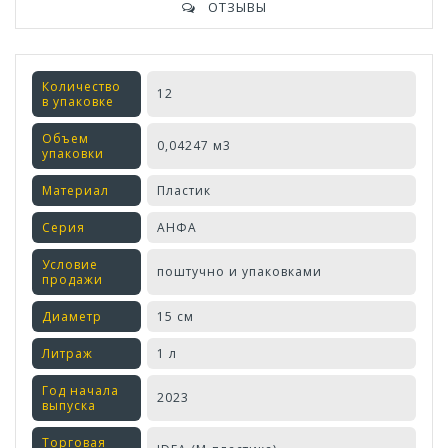
ОТЗЫВЫ
Количество
12
в упаковке
Объем
0,04247 м3
упаковки
Материал
Пластик
Серия
АНФА
Условие
поштучно и упаковками
продажи
Диаметр
15 см
Литраж
1 л
Год начала
2023
выпуска
Торговая