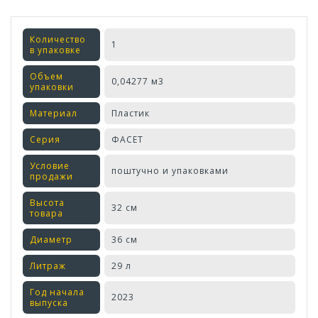
Количество
1
в упаковке
Объем
0,04277 м3
упаковки
Материал
Пластик
Серия
ФАСЕТ
Условие
поштучно и упаковками
продажи
Высота
32 см
товара
Диаметр
36 см
Литраж
29 л
Год начала
2023
выпуска