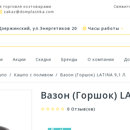
я торговля хозтоварами
Свяжит
zakaz@domplastika.com
Дзержинский, ул.Энергетиков 20
Часы работы
ки
Акции
Скидки
Бренды
О компании
До
шпо
/
Кашпо с поливом
/
Вазон (Горшок) LATINA 9,1 Л.
Вазон (Горшок) LA
0 Отзыв(ов)