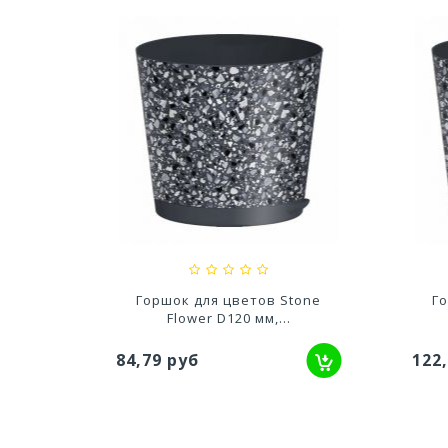
л) Цв.
Кашпо Блюз (1,5л.) Цв. Пунш
Каш
.
(Арт. КШ-8632)
110,76 руб
2 5
tone
Горшок для цветов Stone
Го
Flower D120 мм,...
84,79 руб
122