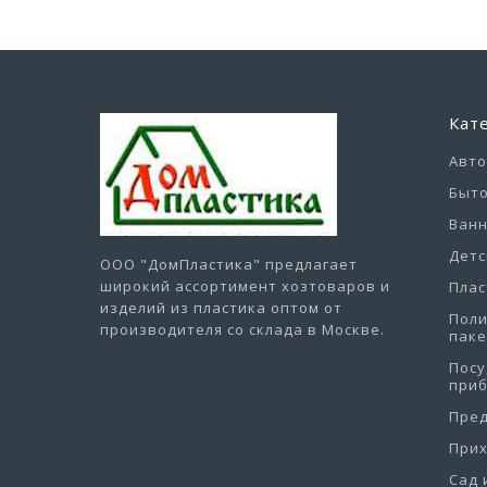
Кат
Авт
Быто
Ванн
Детс
ООО "ДомПластика"
предлагает
широкий ассортимент хозтоваров и
Плас
изделий из пластика оптом от
Пол
производителя со склада в Москве.
пак
Посу
при
Пре
При
Сад 