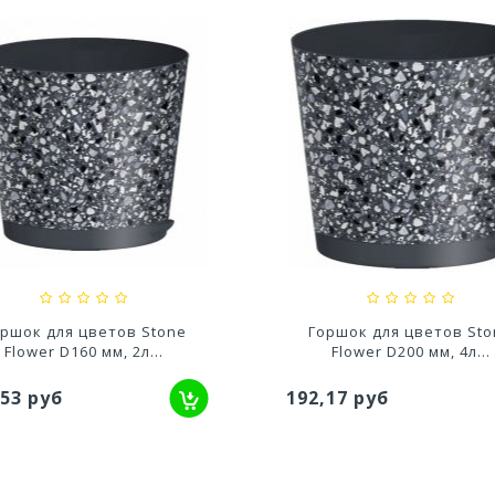
по Модерн Максимум 15Л
Кашпо Геометрия (0,8л.) 
(h 610) Цв....
Лаванда (Арт....
57,07 руб
119,28 руб
ршок для цветов Stone
Горшок для цветов St
Flower D160 мм, 2л...
Flower D200 мм, 4л...
,53 руб
192,17 руб