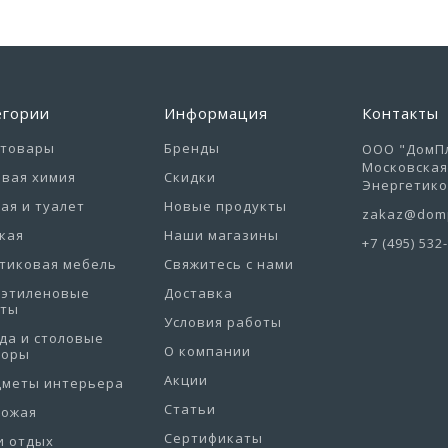
егории
Информация
Контакты
отовары
Бренды
ООО "ДомПл
Московская 
вая химия
Скидки
Энергетиков
ая и туалет
Новые продукты
zakaz@domp
кая
Наши магазины
+7 (495) 532
тиковая мебель
Свяжитесь с нами
иэтиленовые
Доставка
еты
Условия работы
да и столовые
О компании
боры
Акции
дметы интерьера
Статьи
хожая
Сертификаты
и отдых