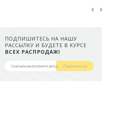
ПОДПИШИТЕСЬ НА НАШУ
ЛОТОК ALTA ДЛЯ КОШЕК МАЛ
РАССЫЛКУ И БУДЕТЕ В КУРСЕ
БОРТАМИ И СЕТКОЙ НА ВЫС
ВСЕХ РАСПРОДАЖ!
НОЖКАХ)
Подписаться
441,50 руб
В корзину