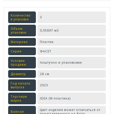
Количество
3
в упаковке
Объем
0,05897 м3
упаковки
Материал
Пластик
Серия
ФАСЕТ
Условие
поштучно и упаковками
продажи
Диаметр
28 см
Год начала
2023
выпуска
Торговая
IDEA (М-пластика)
марка
Цвет изделия может отличаться от
Важная
представленного на фото.